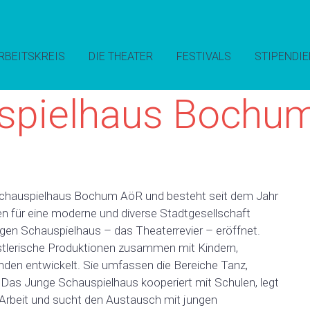
RBEITSKREIS
DIE THEATER
FESTIVALS
STIPENDIE
spielhaus Bochu
chauspielhaus Bochum AöR und besteht seit dem Jahr
 für eine moderne und diverse Stadtgesellschaft
gen Schauspielhaus – das Theaterrevier – eröffnet.
stlerische Produktionen zusammen mit Kindern,
den entwickelt. Sie umfassen die Bereiche Tanz,
 Das Junge Schauspielhaus kooperiert mit Schulen, legt
e Arbeit und sucht den Austausch mit jungen