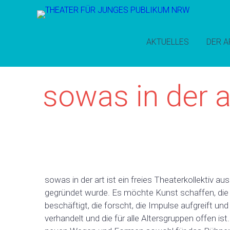
AKTUELLES
DER A
sowas in der a
sowas in der art ist ein freies Theaterkollektiv
gegründet wurde. Es möchte Kunst schaffen, die 
beschäftigt, die forscht, die Impulse aufgreift un
verhandelt und die für alle Altersgruppen offen i