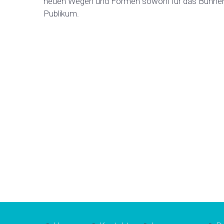
neuen Wegen und Formen sowohl für das Bühneng
Publikum.