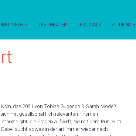
RBEITSKREIS
DIE THEATER
FESTIVALS
STIPENDIE
rt
 aus Köln, das 2021 von Tobias Gubesch & Sarah Modeß
sich mit gesellschaftlich relevanten Themen
d Impulse gibt, die Fragen aufwirft, sie mit dem Publikum
st. Dabei sucht sowas in der art immer wieder nach