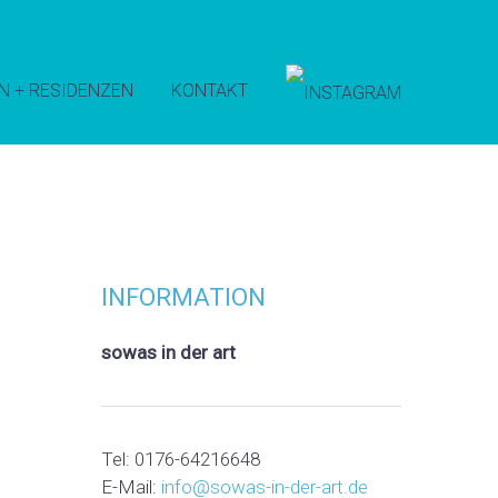
N + RESIDENZEN
KONTAKT
INFORMATION
sowas in der art
Tel: 0176-64216648
E-Mail:
info@sowas-in-der-art.de